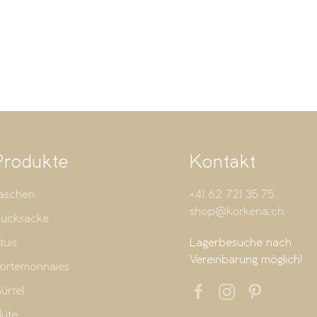
Produkte
Kontakt
aschen
+41 62 721 35 75
shop@korkeria.ch
ucksäcke
tuis
Lagerbesuche nach
Vereinbarung möglich!
ortemonnaies
ürtel
üte