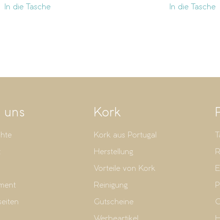
In die Tasche
In die Tasche
 uns
Kork
hte
Kork aus Portugal
T
t
Herstellung
R
Vorteile von Kork
E
ment
Reinigung
P
seiten
Gutscheine
G
Werbeartikel
H