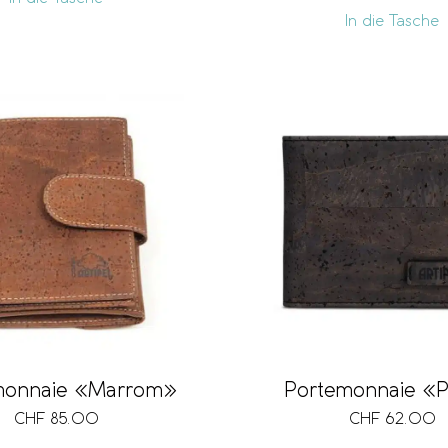
In die Tasche
monnaie «Marrom»
Portemonnaie «P
CHF
85.00
CHF
62.00