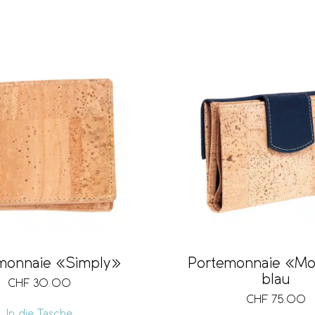
monnaie «Simply»
Portemonnaie «M
blau
CHF
30.00
CHF
75.00
In die Tasche