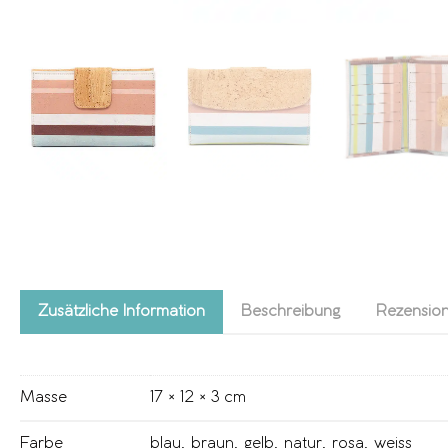
Zusätzliche Information
Beschreibung
Rezension
Masse
17 × 12 × 3 cm
Farbe
blau
,
braun
,
gelb
,
natur
,
rosa
,
weiss