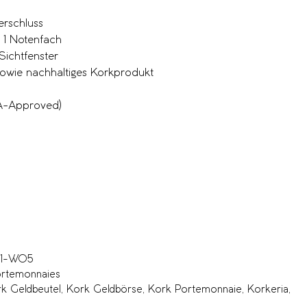
rschluss
 1 Notenfach
Sichtfenster
owie nachhaltiges Korkprodukt
ETA-Approved)
01-W05
rtemonnaies
k Geldbeutel
,
Kork Geldbörse
,
Kork Portemonnaie
,
Korkeria
,