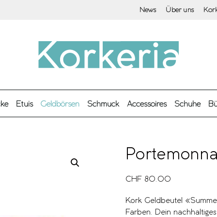
News
Über uns
Kor
cke
Etuis
Geldbörsen
Schmuck
Accessoires
Schuhe
Bü
Portemonn
CHF
80.00
Kork Geldbeutel «Summer»
Farben. Dein nachhaltige