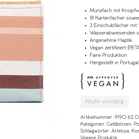
Münzfach mit Knopfve
18 Kartenfächer sowie
3 Einschubfächer mit 
Wasserabweisendes s
Angenehme Haptik
Vegan zertifiziert (P
Faire Produktion
Hergestellt in Portugal
Nicht vorrätig
Artikelnummer:
9190.62.
Kategorien:
Geldbörsen
,
Po
Schlagwörter:
Artelusa
,
Kor
Vegane Produkte