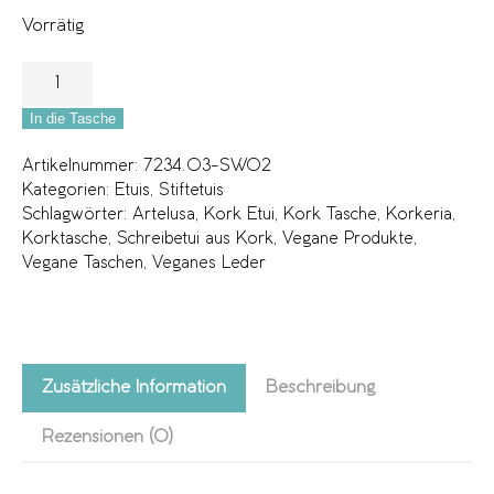
Vorrätig
In die Tasche
Artikelnummer:
7234.03-SW02
Kategorien:
Etuis
,
Stiftetuis
Schlagwörter:
Artelusa
,
Kork Etui
,
Kork Tasche
,
Korkeria
,
Korktasche
,
Schreibetui aus Kork
,
Vegane Produkte
,
Vegane Taschen
,
Veganes Leder
Zusätzliche Information
Beschreibung
Rezensionen (0)