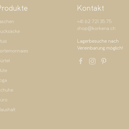
Produkte
Kontakt
aschen
+41 62 721 35 75
shop@korkeria.ch
ucksäcke
tuis
Lagerbesuche nach
Vereinbarung möglich!
ortemonnaies
ürtel
üte
oga
chuhe
üro
aushalt