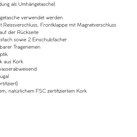
dung als Umhängetasche).
getasche verwendet werden
t Reissverschluss, Frontklappe mit Magnetverschluss
 auf der Rückseite
ussfach sowie 2 Einschubfächer
barer Trageriemen
tik
k aus Kork
 wasserabweisend
tugal
ifiziert)
m, natürlichem FSC zertifiziertem Kork