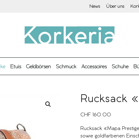
News
Über uns
Kor
cke
Etuis
Geldbörsen
Schmuck
Accessoires
Schuhe
Bü
Rucksack «
CHF
160.00
Rucksack «Mapa Prestige
sowie goldfarbenen Einsch