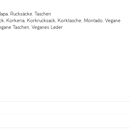
apa
,
Rucksäcke
,
Taschen
ck
,
Korkeria
,
Korkrucksack
,
Korktasche
,
Montado
,
Vegane
egane Taschen
,
Veganes Leder