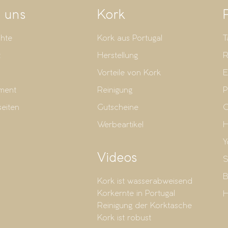
 uns
Kork
hte
Kork aus Portugal
T
t
Herstellung
R
Vorteile von Kork
E
ment
Reinigung
P
seiten
Gutscheine
G
Werbeartikel
H
Y
Videos
S
B
Kork ist wasserabweisend
Korkernte in Portugal
H
Reinigung der Korktasche
Kork ist robust