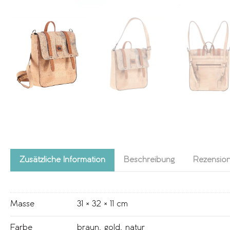
Zusätzliche Information
Beschreibung
Rezension
Masse
31 × 32 × 11 cm
Farbe
braun
,
gold
,
natur