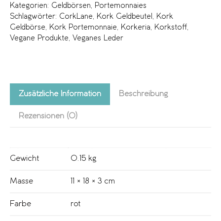
Kategorien:
Geldbörsen
,
Portemonnaies
Schlagwörter:
CorkLane
,
Kork Geldbeutel
,
Kork
Geldbörse
,
Kork Portemonnaie
,
Korkeria
,
Korkstoff
,
Vegane Produkte
,
Veganes Leder
Zusätzliche Information
Beschreibung
Rezensionen (0)
Gewicht
0.15 kg
Masse
11 × 18 × 3 cm
Farbe
rot