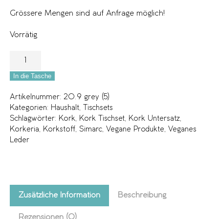
Grössere Mengen sind auf Anfrage möglich!
Vorrätig
In die Tasche
Artikelnummer:
20.9 grey (5)
Kategorien:
Haushalt
,
Tischsets
Schlagwörter:
Kork
,
Kork Tischset
,
Kork Untersatz
,
Korkeria
,
Korkstoff
,
Simarc
,
Vegane Produkte
,
Veganes
Leder
Zusätzliche Information
Beschreibung
Rezensionen (0)