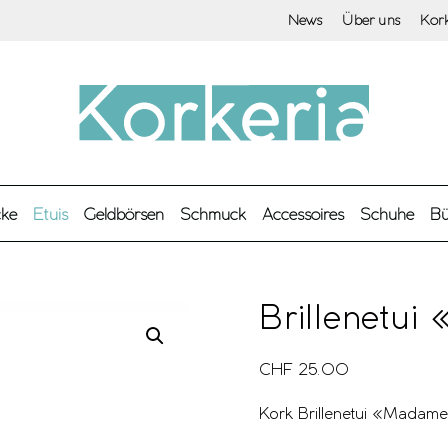
News
Über uns
Kor
cke
Etuis
Geldbörsen
Schmuck
Accessoires
Schuhe
Bü
Brillenetu
CHF
25.00
Kork Brillenetui «Madame