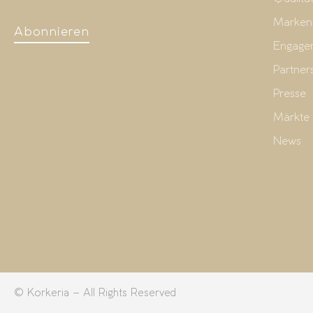
Marken
Abonnieren
Engage
Partner
Presse
Märkte
News
© Korkeria – All Rights Reserved