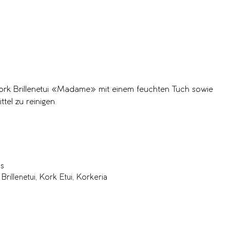
Kork Brillenetui «Madame» mit einem feuchten Tuch sowie
tel zu reinigen.
is
Brillenetui
,
Kork Etui
,
Korkeria