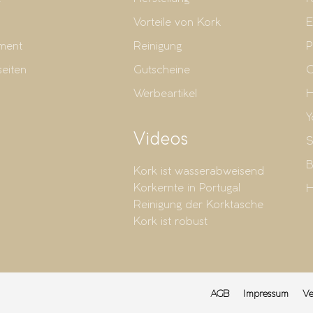
Vorteile von Kork
E
ment
Reinigung
P
seiten
Gutscheine
G
Werbeartikel
H
Y
Videos
S
B
Kork ist wasserabweisend
Korkernte in Portugal
H
Reinigung der Korktasche
Kork ist robust
AGB
Impressum
Ve