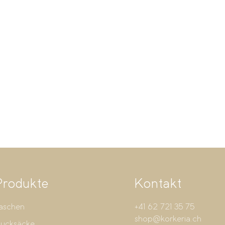
Produkte
Kontakt
aschen
+41 62 721 35 75
shop@korkeria.ch
ucksäcke