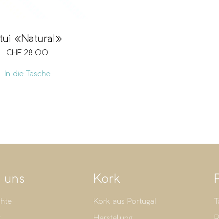
tui «Natural»
CHF
28.00
In die Tasche
 uns
Kork
hte
Kork aus Portugal
T
t
Herstellung
R