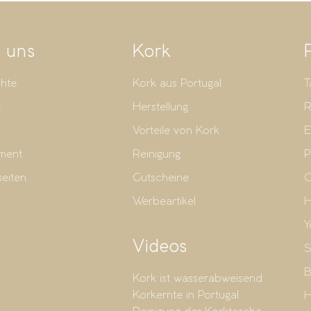
 uns
Kork
hte
Kork aus Portugal
T
t
Herstellung
R
Vorteile von Kork
E
ment
Reinigung
P
seiten
Gutscheine
G
Werbeartikel
H
Y
Videos
S
B
Kork ist wasserabweisend
Korkernte in Portugal
H