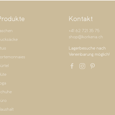
Produkte
Kontakt
aschen
+41 62 721 35 75
shop@korkeria.ch
ucksäcke
tuis
Lagerbesuche nach
Vereinbarung möglich!
ortemonnaies
ürtel
üte
oga
chuhe
üro
aushalt