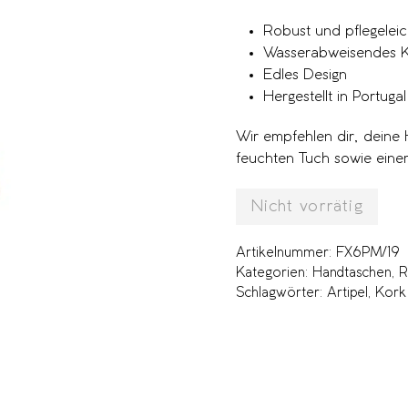
Robust und pflegeleic
Wasserabweisendes K
Edles Design
Hergestellt in Portugal
Wir empfehlen dir, deine
feuchten Tuch sowie einem
Nicht vorrätig
Artikelnummer:
FX6PM/19
Kategorien:
Handtaschen
,
R
Schlagwörter:
Artipel
,
Kork