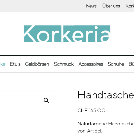
News
Über uns
Kor
cke
Etuis
Geldbörsen
Schmuck
Accessoires
Schuhe
Bü
Handtasche
CHF
165.00
Naturfarbene Handtasche/
von Artipel.