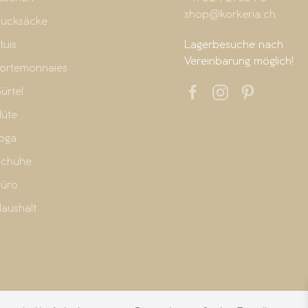
shop@korkeria.ch
ucksäcke
tuis
Lagerbesuche nach
Vereinbarung möglich!
ortemonnaies
ürtel
üte
oga
chuhe
üro
aushalt