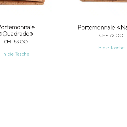
Portemonnaie
Portemonnaie «Na
«Quadrado»
CHF
73.00
CHF
53.00
In die Tasche
In die Tasche