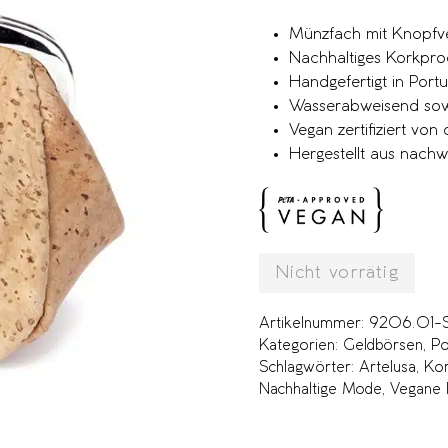
Münzfach mit Knopfve
Nachhaltiges Korkpro
Handgefertigt in Portu
Wasserabweisend sow
Vegan zertifiziert vo
Hergestellt aus nac
Nicht vorrätig
Artikelnummer:
9206.01
Kategorien:
Geldbörsen
,
Po
Schlagwörter:
Artelusa
,
Kor
Nachhaltige Mode
,
Vegane 