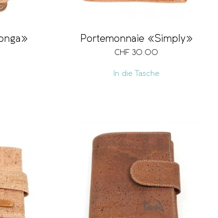
Longa»
Portemonnaie «Simply»
wertet mit
5.00
von 5
CHF
30.00
In die Tasche