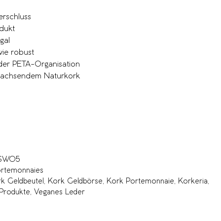
rschluss
dukt
gal
ie robust
n der PETA-Organisation
hwachsendem Naturkork
-SW05
rtemonnaies
k Geldbeutel
,
Kork Geldbörse
,
Kork Portemonnaie
,
Korkeria
,
Produkte
,
Veganes Leder