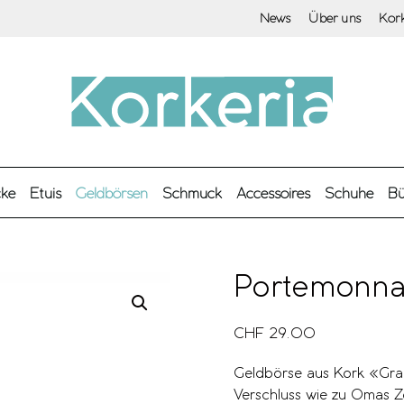
News
Über uns
Kor
cke
Etuis
Geldbörsen
Schmuck
Accessoires
Schuhe
Bü
Portemonna
CHF
29.00
Geldbörse aus Kork «Gran
Verschluss wie zu Omas Ze