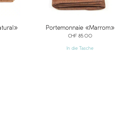
tural»
Portemonnaie «Marrom»
CHF
85.00
In die Tasche