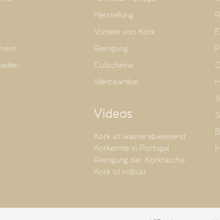
t
Herstellung
R
Vorteile von Kork
E
ment
Reinigung
P
seiten
Gutscheine
G
Werbeartikel
H
Y
Videos
S
B
Kork ist wasserabweisend
Korkernte in Portugal
H
Reinigung der Korktasche
Kork ist robust