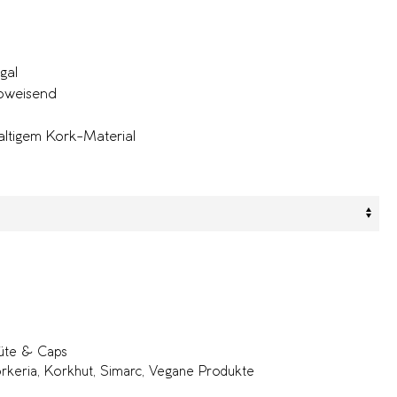
gal
abweisend
altigem Kork-Material
üte & Caps
rkeria
,
Korkhut
,
Simarc
,
Vegane Produkte