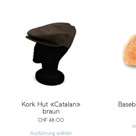
Kork Hut «Catalan»
Baseb
braun
CHF
48.00
A
Ausführung wählen