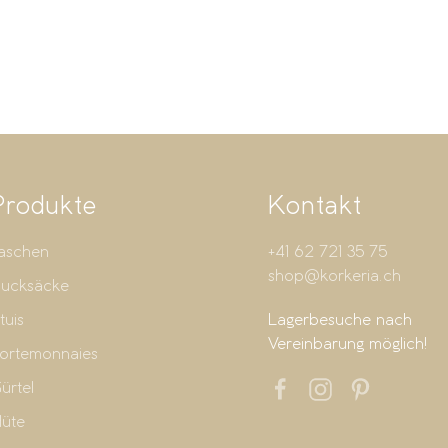
Produkte
Kontakt
aschen
+41 62 721 35 75
shop@korkeria.ch
ucksäcke
tuis
Lagerbesuche nach
Vereinbarung möglich!
ortemonnaies
ürtel
üte