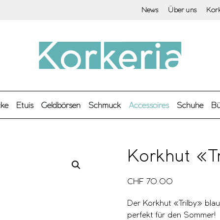
News
Über uns
Kor
cke
Etuis
Geldbörsen
Schmuck
Accessoires
Schuhe
Bü
Korkhut «Tr
CHF
70.00
Der Korkhut «Trilby» blau
perfekt für den Sommer!