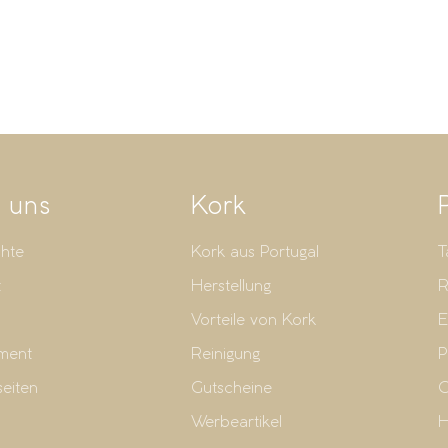
 uns
Kork
hte
Kork aus Portugal
T
t
Herstellung
R
Vorteile von Kork
E
ment
Reinigung
P
seiten
Gutscheine
G
Werbeartikel
H