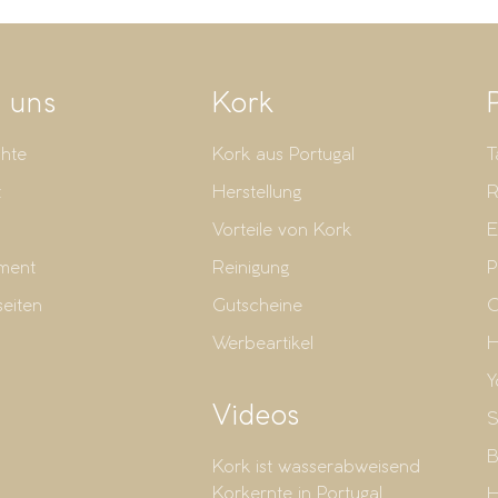
 uns
Kork
hte
Kork aus Portugal
T
t
Herstellung
R
Vorteile von Kork
E
ment
Reinigung
P
seiten
Gutscheine
G
Werbeartikel
H
Y
Videos
S
B
Kork ist wasserabweisend
Korkernte in Portugal
H