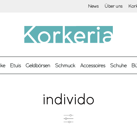
News
Über uns
Kor
cke
Etuis
Geldbörsen
Schmuck
Accessoires
Schuhe
Bü
individo
Farbe
M