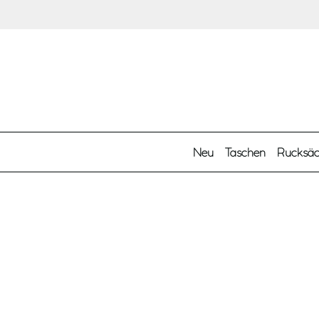
Zum Hauptinhalt springen
Neu
Taschen
Rucksä
Kategorien