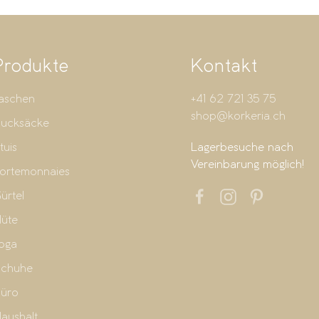
Produkte
Kontakt
aschen
+41 62 721 35 75
shop@korkeria.ch
ucksäcke
tuis
Lagerbesuche nach
Vereinbarung möglich!
ortemonnaies
ürtel
üte
oga
chuhe
üro
aushalt