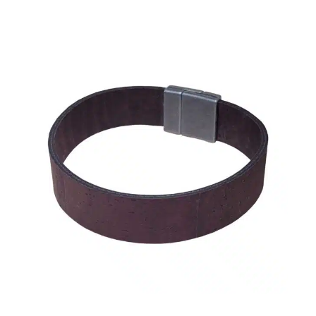
Länge
V
 25
5