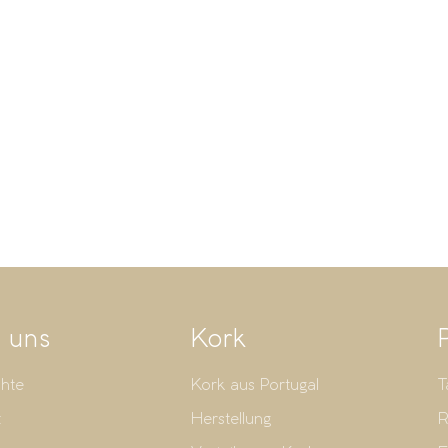
 uns
Kork
hte
Kork aus Portugal
T
t
Herstellung
R