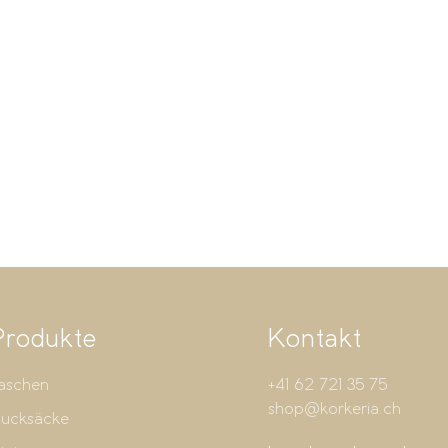
Produkte
Kontakt
aschen
+41 62 721 35 75
shop@korkeria.ch
ucksäcke