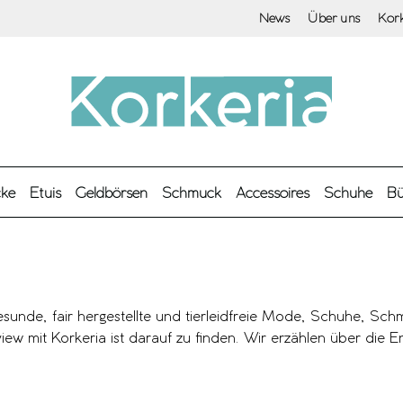
News
Über uns
Kor
cke
Etuis
Geldbörsen
Schmuck
Accessoires
Schuhe
Bü
gesunde, fair hergestellte und tierleidfreie Mode, Schuhe, Sch
ew mit Korkeria ist darauf zu finden. Wir erzählen über die E