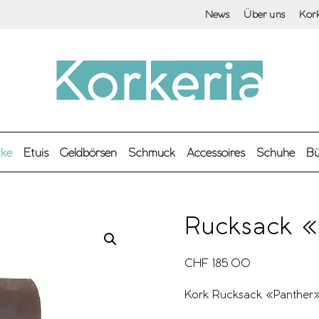
News
Über uns
Kor
cke
Etuis
Geldbörsen
Schmuck
Accessoires
Schuhe
Bü
Rucksack «
CHF
185.00
Kork Rucksack «Panther