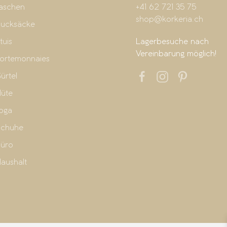
aschen
+41 62 721 35 75
shop@korkeria.ch
ucksäcke
tuis
Lagerbesuche nach
Vereinbarung möglich!
ortemonnaies
ürtel
üte
oga
chuhe
üro
aushalt