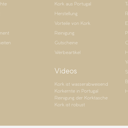
hte
Kork aus Portugal
T
t
Herstellung
R
Vorteile von Kork
E
ment
Reinigung
P
seiten
Gutscheine
G
Werbeartikel
H
Y
Videos
S
B
Kork ist wasserabweisend
Korkernte in Portugal
H
Reinigung der Korktasche
Kork ist robust