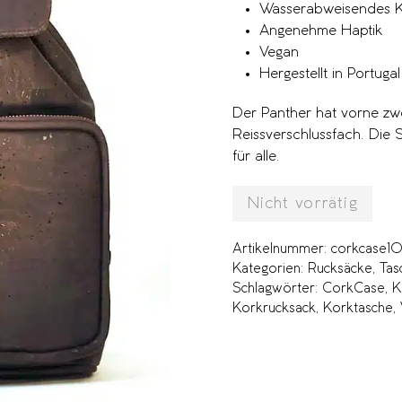
Wasserabweisendes K
Angenehme Haptik
Vegan
Hergestellt in Portugal
Der Panther hat vorne zwe
Reissverschlussfach. Die 
für alle.
Nicht vorrätig
Artikelnummer:
corkcase1
Kategorien:
Rucksäcke
,
Tas
Schlagwörter:
CorkCase
,
K
Korkrucksack
,
Korktasche
,