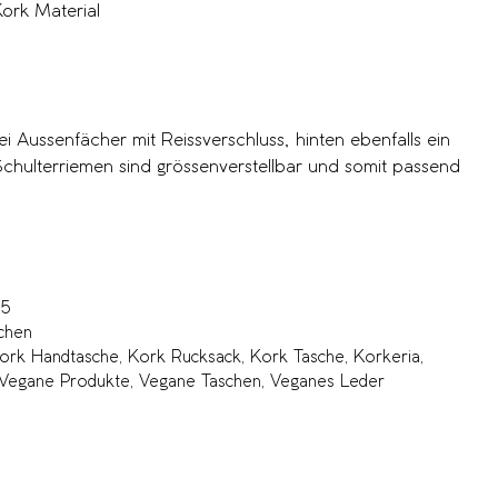
ork Material
i Aussenfächer mit Reissverschluss, hinten ebenfalls ein
Schulterriemen sind grössenverstellbar und somit passend
05
chen
ork Handtasche
,
Kork Rucksack
,
Kork Tasche
,
Korkeria
,
Vegane Produkte
,
Vegane Taschen
,
Veganes Leder