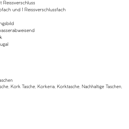
t Reissverschluss
ubfach und 1 Reissverschlussfach
ngsbild
 wasserabweisend
k
tugal
aschen
sche
,
Kork Tasche
,
Korkeria
,
Korktasche
,
Nachhaltige Taschen
,