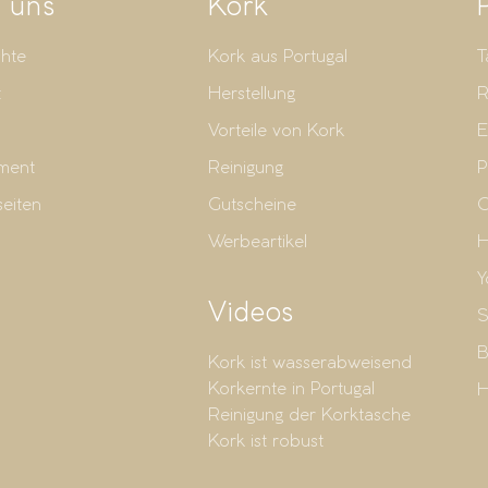
 uns
Kork
hte
Kork aus Portugal
T
t
Herstellung
R
Vorteile von Kork
E
ment
Reinigung
P
seiten
Gutscheine
G
Werbeartikel
H
Y
Videos
S
B
Kork ist wasserabweisend
Korkernte in Portugal
H
Reinigung der Korktasche
Kork ist robust