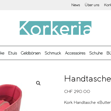
News
Über uns
Kor
cke
Etuis
Geldbörsen
Schmuck
Accessoires
Schuhe
Bü
Handtasche
CHF
290.00
Kork Handtasche «Butterf