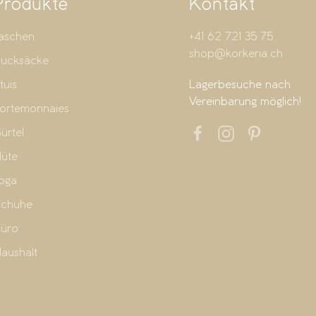
Produkte
Kontakt
aschen
+41 62 721 35 75
shop@korkeria.ch
ucksäcke
tuis
Lagerbesuche nach
Vereinbarung möglich!
ortemonnaies
ürtel
üte
oga
chuhe
üro
aushalt