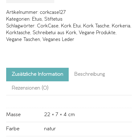
Artikelnummer:
corkcase127
Kategorien:
Etuis
,
Stiftetuis
Schlagwörter:
CorkCase
,
Kork Etui
,
Kork Tasche
,
Korkeria
,
Korktasche
,
Schreibetui aus Kork
,
Vegane Produkte
,
Vegane Taschen
,
Veganes Leder
Zusätzliche Information
Beschreibung
Rezensionen (0)
Masse
22 × 7 × 4 cm
Farbe
natur