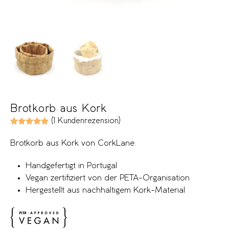
Brotkorb aus Kork
Bewertet mit
1
5.00
von 5, basierend auf
Kundenbe
(
1
Kundenrezension)
Brotkorb aus Kork von CorkLane.
Handgefertigt in Portugal
Vegan zertifiziert von der PETA-Organisation
Hergestellt aus nachhaltigem Kork-Material