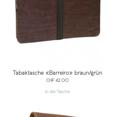
Marke
Vegan
Preis
CHF 23
CHF 42
Tabaktasche «Barreiro» braun/grün
CHF
42.00
23
28
33
37
42
In die Tasche