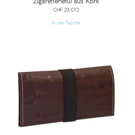
Zigarettenetui aus Kork
CHF
23.00
In die Tasche