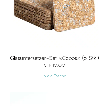
Marke
Grösse
Vegan
Glasuntersetzer-Set «Copos» (6 Stk.)
CHF
10.00
Preis
CHF 10
CHF 95
In die Tasche
10
31
53
74
95