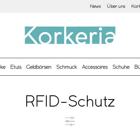
News
Über uns
Kor
cke
Etuis
Geldbörsen
Schmuck
Accessoires
Schuhe
Bü
RFID-Schutz
Farbe
M