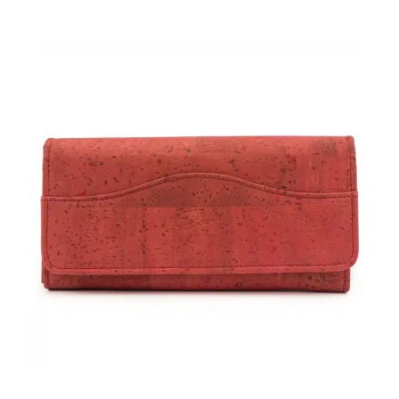
Kartenfach
N
Sichtfach
V
 72
2