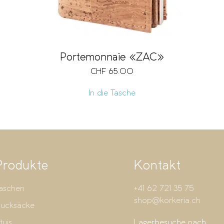
Portemonnaie «ZAC»
CHF
65.00
In die Tasche
Produkte
Kontakt
aschen
+41 62 721 35 75
shop@korkeria.ch
ucksäcke
tuis
Lagerbesuche nach