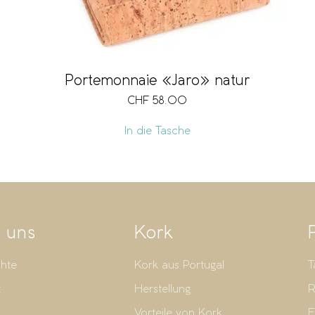
Portemonnaie «Jaro» natur
CHF
58.00
In die Tasche
 uns
Kork
hte
Kork aus Portugal
T
t
Herstellung
R
Vorteile von Kork
E