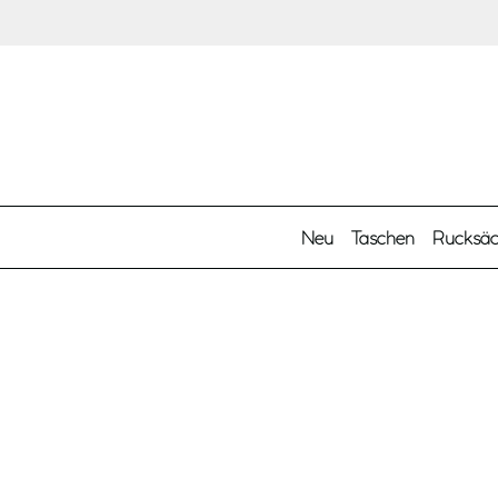
Zum Hauptinhalt springen
Neu
Taschen
Rucksä
Kategorien