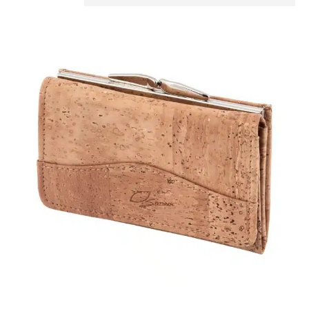
otenfach
egan