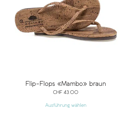
Grösse
Vegan
Preis
CHF 43
CHF 270
Flip-Flops «Mambo» braun
CHF
43.00
43
100
157
213
270
Ausführung wählen