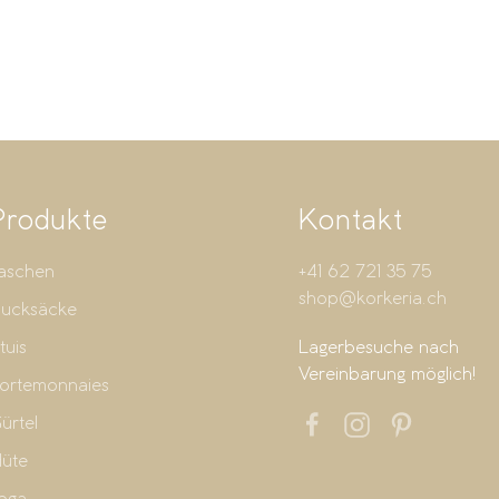
Produkte
Kontakt
aschen
+41 62 721 35 75
shop@korkeria.ch
ucksäcke
tuis
Lagerbesuche nach
Vereinbarung möglich!
ortemonnaies
ürtel
üte