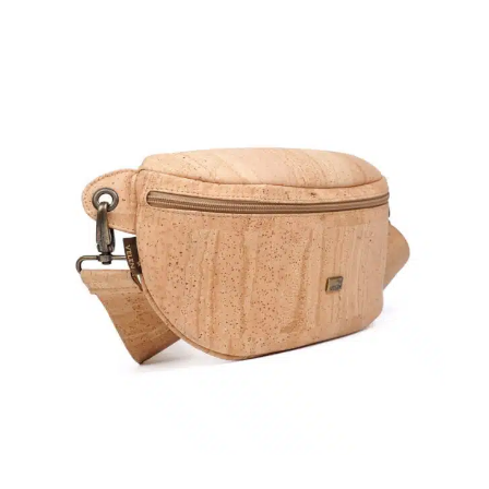
Verschlussart
L
Fächer
K
Münzfach
A
Vegan
Pr
CHF
2