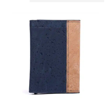
änge
artenfach
usführung
eis
 25
CHF 199
5
69
112
156
199