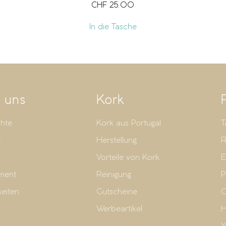
CHF
25.00
In die Tasche
 uns
Kork
hte
Kork aus Portugal
T
t
Herstellung
R
Vorteile von Kork
E
ment
Reinigung
P
seiten
Gutscheine
G
Werbeartikel
H