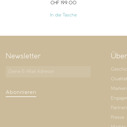
CHF
199.00
In die Tasche
Newsletter
Über
Geschic
Qualitä
Marken
Abonnieren
Engage
Partner
Presse