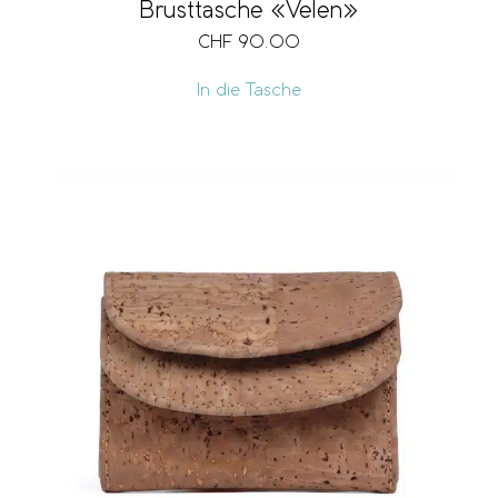
Brusttasche «Velen»
CHF
90.00
In die Tasche