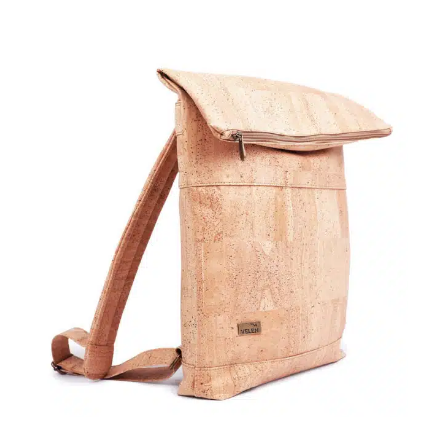
Marke
Grösse
Notenfach
Volumen