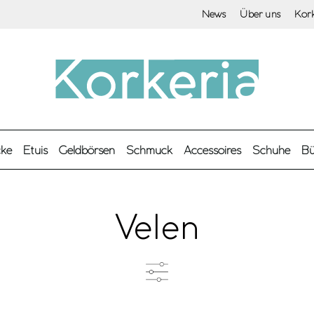
News
Über uns
Kor
cke
Etuis
Geldbörsen
Schmuck
Accessoires
Schuhe
Bü
Velen
Produkttyp
F