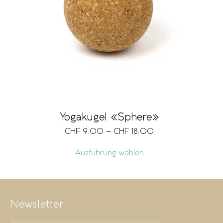
Marke
Grösse
Vegan
Yogakugel «Sphere»
CHF
9.00
–
CHF
18.00
Preis
CHF 9
CHF 18
Ausführung wählen
9
11
14
16
18
Newsletter