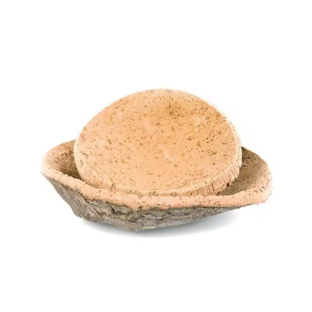
Marke
Preis
CHF 30
CHF
30
44
58
71
8