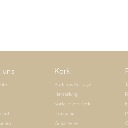
 uns
Kork
hte
Kork aus Portugal
T
t
Herstellung
R
Vorteile von Kork
E
ment
Reinigung
P
seiten
Gutscheine
G