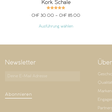
Kork Schale
Bewertet mit
5.00
von 5
CHF
30.00
–
CHF
85.00
Ausführung wählen
Newsletter
Über
Geschic
Qualitä
Marken
Abonnieren
Engage
Partner