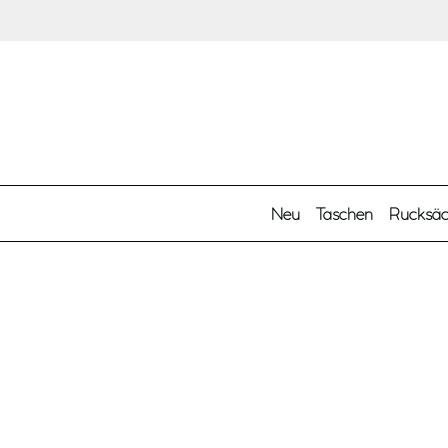
Zum Hauptinhalt springen
Neu
Taschen
Rucksä
Kategorien