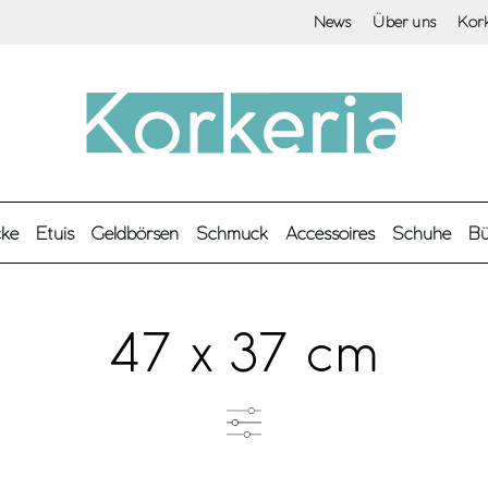
News
Über uns
Kor
cke
Etuis
Geldbörsen
Schmuck
Accessoires
Schuhe
Bü
47 x 37 cm
Produkttyp
F