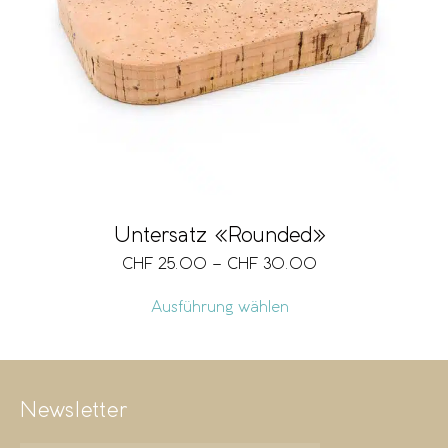
Marke
Grösse
Vegan
Untersatz «Rounded»
CHF
25.00
–
CHF
30.00
Preis
CHF 25
CHF 30
Ausführung wählen
25
26
28
29
30
Newsletter