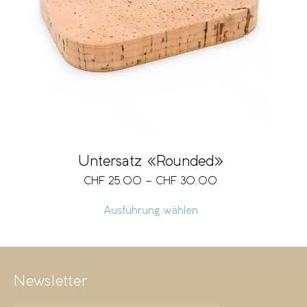
Marke
Grösse
Vegan
Untersatz «Rounded»
CHF
25.00
–
CHF
30.00
Preis
CHF 25
CHF 30
Ausführung wählen
25
26
28
29
30
Newsletter