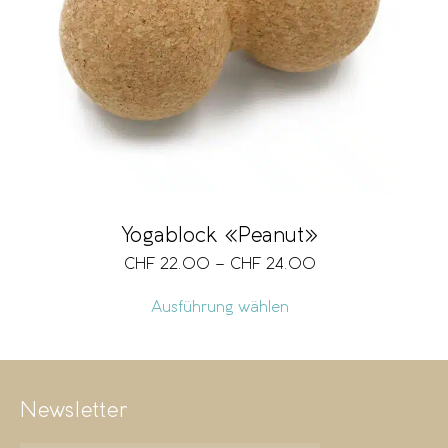
Marke
Grösse
Vegan
Yogablock «Peanut»
CHF
22.00
–
CHF
24.00
Preis
CHF 22
CHF 24
Ausführung wählen
22
23
23
24
24
Newsletter