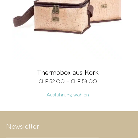
Marke
Grösse
Volumen
Thermobox aus Kork
CHF
52.00
–
CHF
58.00
Vegan
Ausführung wählen
Preis
CHF 52
CHF 58
Newsletter
52
54
55
57
58