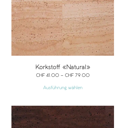
Breite
Grösse
Vegan
Korkstoff «Natural»
CHF
41.00
–
CHF
79.00
Preis
CHF 41
CHF 95
Ausführung wählen
41
55
68
82
95