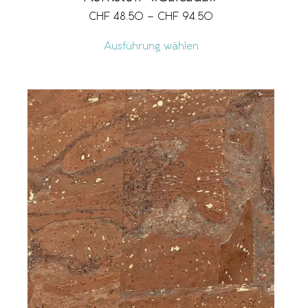
CHF
48.50
–
CHF
94.50
Ausführung wählen