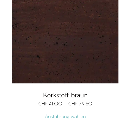
Korkstoff braun
CHF
41.00
–
CHF
79.50
Ausführung wählen