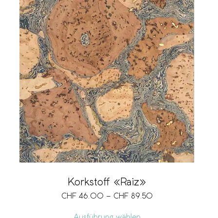
Korkstoff «Raiz»
CHF
46.00
–
CHF
89.50
Ausführung wählen